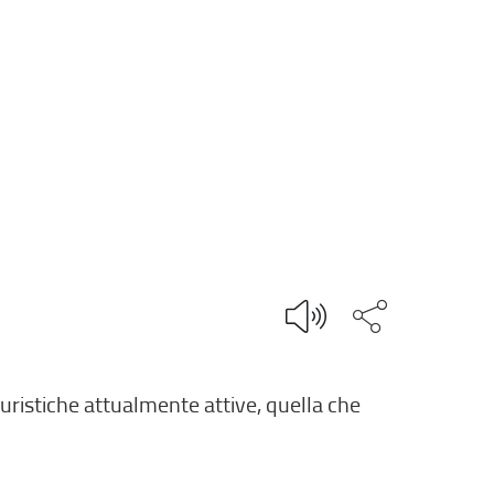
Condividi q
ituristiche attualmente attive, quella che