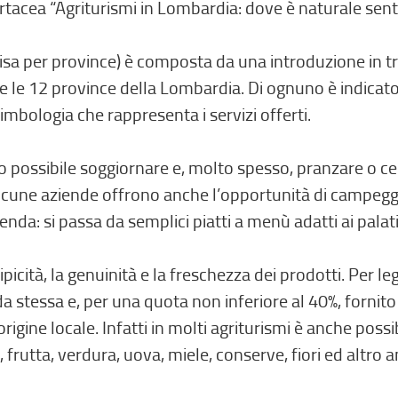
rtacea “Agriturismi in Lombardia: dove è naturale senti
isa per province) è composta da una introduzione in tre 
e le 12 province della Lombardia. Di ognuno è indicato il
 simbologia che rappresenta i servizi offerti.
o possibile soggiornare e, molto spesso, pranzare o ce
Alcune aziende offrono anche l’opportunità di campeggi
enda: si passa da semplici piatti a menù adatti ai palati
icità, la genuinità e la freschezza dei prodotti. Per l
a stessa e, per una quota non inferiore al 40%, fornito
ine locale. Infatti in molti agriturismi è anche possibi
, frutta, verdura, uova, miele, conserve, fiori ed altro 