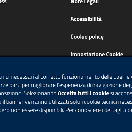
Rss
Note Legali
Accessibilità
Cookie policy
Impostazione Cookie
ecnici necessari al corretto funzionamento delle pagine
terze parti per migliorare l’esperienza di navigazione deg
isposizione. Selezionando
Accetta tutti i cookie
si acconse
 il banner verranno utilizzati solo i cookie tecnici nece
ero non essere disponibili. Per conoscere i dettagli, c
tti riservati - C.F. 80050050154 - Piazza Città di Lomb