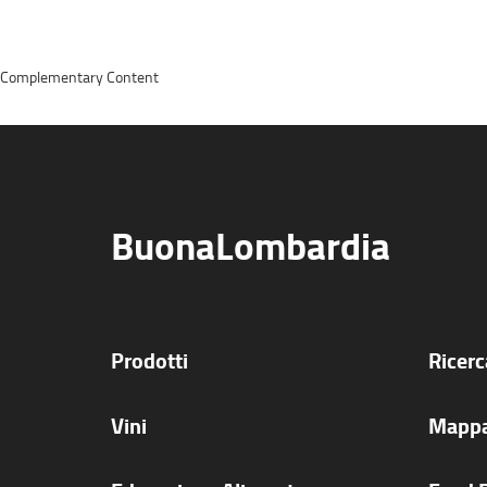
Complementary Content
BuonaLombardia
Prodotti
Ricer
Vini
Mappa