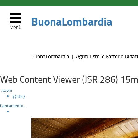
BuonaLombardia
Menù
La
Salta
al
guida
contenuto
BuonaLombardia
Agriturismi e Fattorie Didat
principale
degli
Agriturismi
Web Content Viewer (JSR 286) 15m
in
Azioni
${title}
Lombardia
Caricamento...