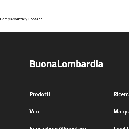
Complementary Content
BuonaLombardia
Prodotti
Ricer
Vini
Mappa
Educazione Alimentare
Feed 