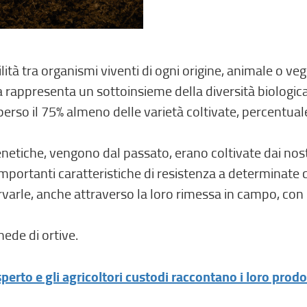
ilità tra organismi viventi di ogni origine, animale o ve
ra rappresenta un sottoinsieme della diversità biologica
 perso il 75% almeno delle varietà coltivate, percentual
netiche, vengono dal passato, erano coltivate dai nost
rtanti caratteristiche di resistenza a determinate co
arle, anche attraverso la loro rimessa in campo, con 
ede di ortive.
perto e gli agricoltori custodi raccontano i loro prodo