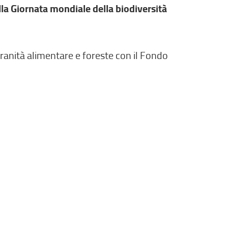
i
la Giornata mondiale della biodiversità
n
k
e
ovranità alimentare e foreste con il Fondo
s
t
e
r
n
o
,
s
i
a
p