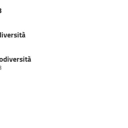
3
iversità
odiversità
B