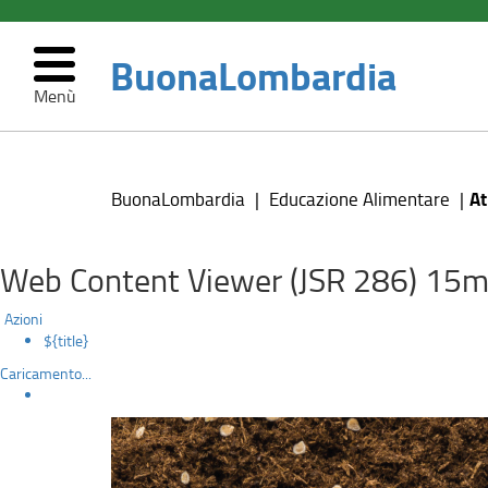
BuonaLombardia
Menù
Atlante
Salta
al
delle
contenuto
At
BuonaLombardia
Educazione Alimentare
principale
varietà
ortive
Web Content Viewer (JSR 286) 15m
di
Azioni
${title}
Regione
Caricamento...
Lombardia