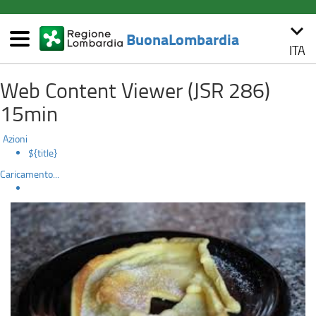
(link
keyboard_arrow_down
esterno,
BuonaLombardia
si
ITA
Menù
apre
Cutizza
Salta
in
Web Content Viewer (JSR 286)
al
una
contenuto
nuova
15min
principale
finestra)
Azioni
${title}
Caricamento...