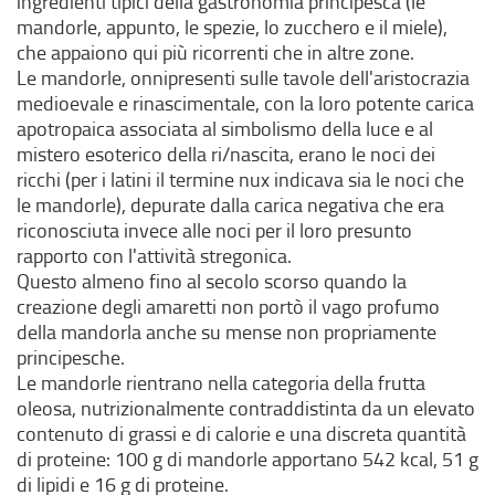
ingredienti tipici della gastronomia principesca (le
mandorle, appunto, le spezie, lo zucchero e il miele),
che appaiono qui più ricorrenti che in altre zone.
Le mandorle, onnipresenti sulle tavole dell'aristocrazia
medioevale e rinascimentale, con la loro potente carica
apotropaica associata al simbolismo della luce e al
mistero esoterico della ri/nascita, erano le noci dei
ricchi (per i latini il termine nux indicava sia le noci che
le mandorle), depurate dalla carica negativa che era
riconosciuta invece alle noci per il loro presunto
rapporto con l'attività stregonica.
Questo almeno fino al secolo scorso quando la
creazione degli amaretti non portò il vago profumo
della mandorla anche su mense non propriamente
principesche.
Le mandorle rientrano nella categoria della frutta
oleosa, nutrizionalmente contraddistinta da un elevato
contenuto di grassi e di calorie e una discreta quantità
di proteine: 100 g di mandorle apportano 542 kcal, 51 g
di lipidi e 16 g di proteine.