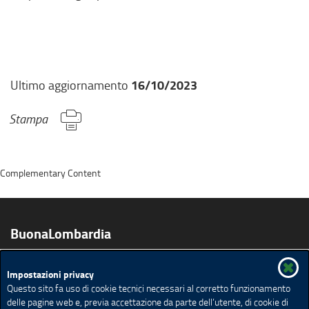
16/10/2023
Ultimo aggiornamento
Stampa
Complementary Content
BuonaLombardia
Impostazioni privacy
Prodotti
Vini
Educazione Alimentare
Biologico
Questo sito fa uso di cookie tecnici necessari al corretto funzionamento
Agriturismi e Fattorie Didattiche
Ricette
delle pagine web e, previa accettazione da parte dell’utente, di cookie di