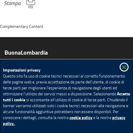
Stampa
Complementary Content
BuonaLombardia
Impostazioni privacy
Prodotti
Vini
Educazione Alimentare
Biologico
Questo sito fa uso di cookie tecnici necessari al corretto funzionamento
Agriturismi e Fattorie Didattiche
Ricette
delle pagine web e, previa accettazione da parte dell’utente, di cookie di
Pubblicazioni app e video
Agenda
terze parti per migliorare l’esperienza di navigazione degli utenti ed
Accetta
ottimizzare l’utilizzo dei servizi messi a disposizione. Selezionando
Ricerca avanzata
Mappa del sito
Feed Rss
tutti i cookie
si acconsente all’utilizzo di cookie di terze parti. Chiudendo il
banner verranno utilizzati solo i cookie tecnici necessari alla navigazione e
Redazione
Privacy
Note Legali
Accessibilità
alcune funzionalità aggiuntive potrebbero non essere disponibili. Per
Cookie policy
Impostazione Cookie
cookie policy
privacy
conoscere i dettagli, consulta la nostra
e la nostra
policy.