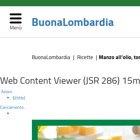
BuonaLombardia
Menù
Manzo
Salta
al
all'olio,
contenuto
Manzo all'olio, to
BuonaLombardia
Ricette
principale
tortino
di
Web Content Viewer (JSR 286) 15m
erbette
Azioni
${title}
e
Caricamento...
formaggio
Silter