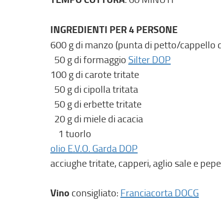
INGREDIENTI PER 4 PERSONE
600 g di manzo (punta di petto/cappello d
50 g di formaggio
Silter DOP
100 g di carote tritate
50 g di cipolla tritata
50 g di erbette tritate
20 g di miele di acacia
1 tuorlo
olio E.V.O. Garda DOP
acciughe tritate, capperi, aglio sale e pepe
Vino
consigliato:
Franciacorta DOCG